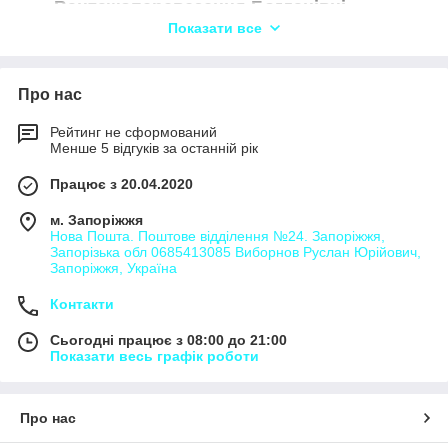
Вантажоперевезення Богданівці,
Показати все
Вантажоперевезення Велика
Калинівка,
Вантажоперевезення Водички,
Про нас
Вантажоперевезення Волиця,
Рейтинг не сформований
Вантажоперевезення Давидківці,
Менше 5 відгуків за останній рік
Вантажоперевезення Іванківці,
Працює з 20.04.2020
Вантажоперевезення Івашківці,
м. Запоріжжя
Вантажоперевезення Климківці,
Нова Пошта. Поштове відділення №24. Запоріжжя,
Вантажоперевезення Колибань,
Запорізька обл 0685413085 Виборнов Руслан Юрійович,
Запоріжжя, Україна
Вантажоперевезення Копистин,
Контакти
Вантажоперевезення Мала Колибань,
Вантажоперевезення Малашівці,
Сьогодні працює з 08:00 до 21:00
Показати весь графік роботи
Вантажоперевезення Масівці,
Вантажоперевезення Мацьківці,
Вантажоперевезення Олешин,
Про нас
Вантажоперевезення Пархомівці,