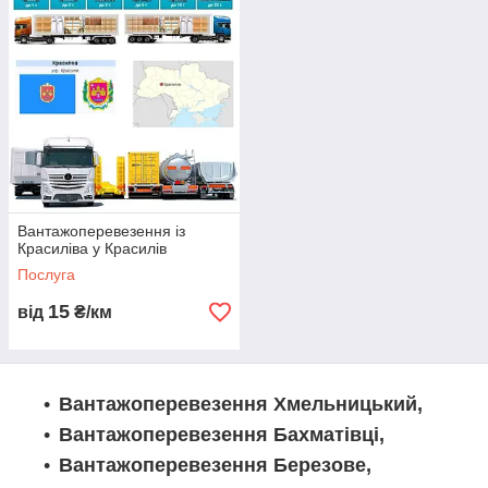
здійснюємо автоперевезення різних видів вантажів,
включаючи бортові, зерновози, рефрижератори, самоскиди
та іншу спецтехніку. Наша логістична компанія надає послуги
як міжміських, так і міжнародних перевезень. Наш
диспетчерський відділ забезпечує професійну організацію та
контроль на всіх етапах доставки. Ви можете замовити
перевезення вантажів за допомогою наших
багатофункціональних фур і єврофур. Ми також пропонуємо
послуги з переїзду, перевезення негабаритних вантажів,
збірних вантажів та евакуації. Наша транспортна компанія
гарантує надійність та оперативність у всіх видах
Вантажоперевезення із
вантажоперевезень.
Красиліва у Красилів
Послуга
15
від
₴/км
Вантажоперевезення Хмельницький,
Вантажоперевезення Бахматівці,
Вантажоперевезення Березове,