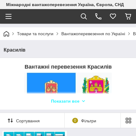
Міжнародні вантажоперевезення Україна, Європа, СНД
Товари та послуги
Вантажоперевезення по Україні
В
Красилів
Вантажні перевезення
Красилів
Показати все
Логіст: Лілія +380687897768
WhatsApp,
Telegram, Viber ТЛК «Logistic Systems»
Сортування
0
Фільтри
Для транспортної компанії "Logistic Systems" у Красилові та
по всій Україні пропонуємо надійні грузоперевезення. Ми