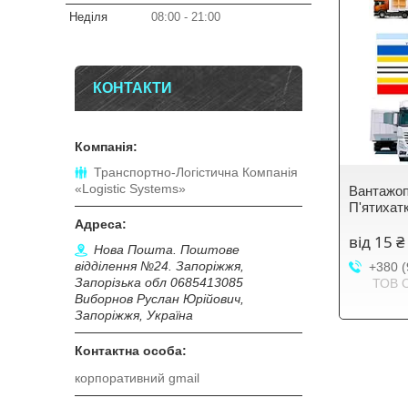
Неділя
08:00
21:00
КОНТАКТИ
Транспортно-Логістична Компанія
«Logistic Systems»
Вантажоп
П'ятихат
від 15 ₴
Нова Пошта. Поштове
відділення №24. Запоріжжя,
+380 (
Запорізька обл 0685413085
ТОВ 
Виборнов Руслан Юрійович,
Запоріжжя, Україна
корпоративний gmail