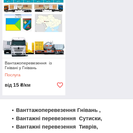
пропонує широкий спектр грузоперевезень з Гнивани в
Гнивань та по всій Україні. Ми спеціалізуємося на
автоперевезеннях з використанням автопоїздів, бортових і
ізотермічних фургонів, рефрижераторів, самоскидів,
спецтехніки та інших видів транспорту. Наш досвідчений
диспетчерський відділ гарантує надійну доставку вантажів, а
широкий парк транспортних засобів дозволяє нам
забезпечувати перевезення різних типів вантажів: від
негабаритних до зерновозів. Ми пропонуємо міжміські та
міжнародні перевезення, а також можливість замовити
перевезення товарів за вашими потребами. Довірте свої
Вантажоперевезення із
вантажі "Logistic Systems" і отримайте професійні
Гнівані у Гнівань
Послуга
15
від
₴/км
Ванттажоперевезення Гнівань ,
Вантажні перевезення Сутиски,
Вантажні перевезення Тиврів,