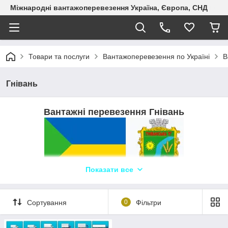
Міжнародні вантажоперевезення Україна, Європа, СНД
Товари та послуги
Вантажоперевезення по Україні
В
Гнівань
Вантажні перевезення Гнівань
Показати все
Логіст: Олександр +380507310578
WhatsApp, Telegram, Viber ТЛК «Logistic
Сортування
0
Фільтри
Systems»
"Logistic Systems" - професійна транспортна компанія, яка