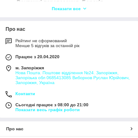
Вантажні перевезення Борсків,
Показати все
Вантажні перевезення Бушинка,
Вантажні перевезення Василівка,
Вантажні перевезення Велика Вулига,
Про нас
Вантажні перевезення Ворошилівка,
Рейтинг не сформований
Вантажні перевезення Грижинці,
Менше 5 відгуків за останній рік
Вантажні перевезення Гришівці,
Працює з 20.04.2020
Вантажні перевезення Гута-
м. Запоріжжя
Шершнівська,
Нова Пошта. Поштове відділення №24. Запоріжжя,
Вантажні перевезення Дзвониха,
Запорізька обл 0685413085 Виборнов Руслан Юрійович,
Запоріжжя, Україна
Вантажні перевезення Довгополівка,
Контакти
Вантажні перевезення Дубина,
Вантажні перевезення Жахнівка,
Сьогодні працює з 08:00 до 21:00
Показати весь графік роботи
Вантажні перевезення Зарванка,
Вантажні перевезення Іванківц,
Вантажні перевезенняі Івонівці,
Про нас
Вантажні перевезення Іскрівка,