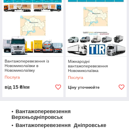
Логіст: Ольга Є +380938310982 WhatsApp,
Telegram, Viber ТЛК «Logistic Systems»
Компанія "Logistic Systems" пропонує надійні перевезення
вантажів з Новоніколаївки до Новоніколаївки та по всій
території. Ми спеціалізуємося на автоперевезеннях різних
видів, включаючи бортові та вантажні перевезення. Наші
досвідчені диспетчери забезпечують якісну доставку вантажів
і оперативне обслуговування. Замовте перевезення у нас і
Вантажоперевезення із
отримайте надійні послуги логістики.
Міжнародні
Новомиколаївки в
вантажоперевезення
Новомиколаївку
Новомиколаївка
Послуга
Послуга
15
від
₴/км
Ціну уточнюйте
Вантажоперевезення
Верхньодніпровськ
Вантажоперевезення Дніпровське