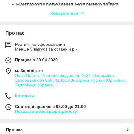
Вантажоперевезення Новомиколаївка
Вантажоперевезення Авксенівка
Показати все
Вантажоперевезення Андріївка
Вантажоперевезення Боровківка
Про нас
Вантажоперевезення Бородаївка
Рейтинг не сформований
Вантажоперевезення Бородаївські
Менше 5 відгуків за останній рік
Хутори
Працює з 20.04.2020
Вантажоперевезення Братське
Вантажоперевезення Василівка
м. Запоріжжя
Нова Пошта. Поштове відділення №24. Запоріжжя,
Вантажоперевезення Вільні Хутори
Запорізька обл 0685413085 Виборнов Руслан Юрійович,
Запоріжжя, Україна
Вантажоперевезення Водяне
Вантажоперевезення Воєводівка
Контакти
Вантажоперевезення Ганнівка
Сьогодні працює з 08:00 до 21:00
Вантажоперевезення Діденкове
Показати весь графік роботи
Вантажоперевезення
Дніпровокам'янка
Про нас
Вантажоперевезення Домоткань