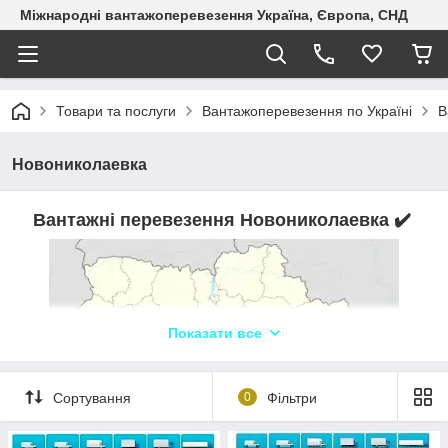
Міжнародні вантажоперевезення Україна, Європа, СНД
Товари та послуги
Вантажоперевезення по Україні
В
Новониколаевка
Вантажні перевезення Новониколаевка
✔️
Показати все
Сортування
0
Фільтри