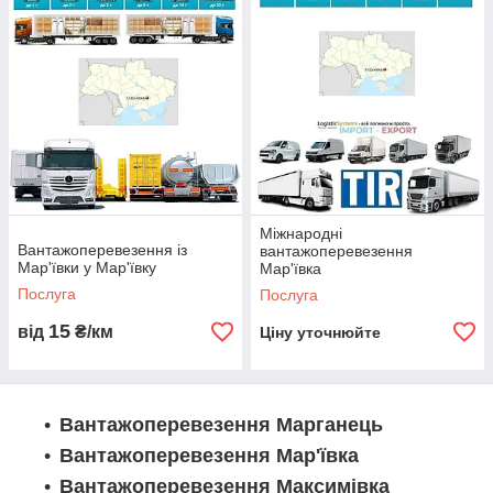
Логіст: Ольга Є +380938310982 WhatsApp,
Telegram, Viber ТЛК «Logistic Systems»
Компанія "Logistic Systems" пропонує надійні перевезення
вантажів з Марьєвки до Марьєвки та на всій території. Ми
здійснюємо автоперевезення різних видів вантажів,
включаючи бортові та вантажні перевезення. Наші досвідчені
диспетчери гарантують своєчасну доставку вантажів і високий
рівень обслуговування. Замовте послуги логістичної компанії
"Logistic Systems" і отримайте надійне партнерство у сфері
Міжнародні
Вантажоперевезення із
вантажоперевезення
перевезення вантажів.
Мар'ївки у Мар'ївку
Мар'ївка
Послуга
Послуга
15
від
₴/км
Ціну уточнюйте
Вантажоперевезення Марганець
Вантажоперевезення Мар'ївка
Вантажоперевезення Максимівка