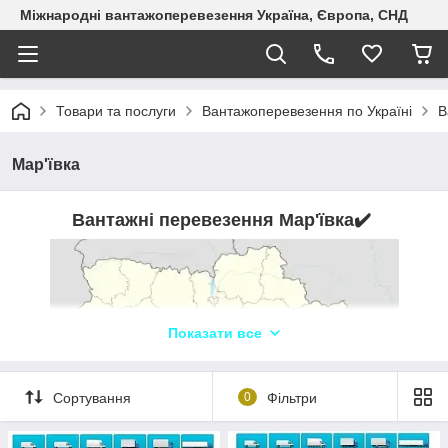
Міжнародні вантажоперевезення Україна, Європа, СНД
Товари та послуги
Вантажоперевезення по Україні
В
Мар'ївка
Вантажні перевезення Мар'ївка
✔️
Показати все
Сортування
0
Фільтри