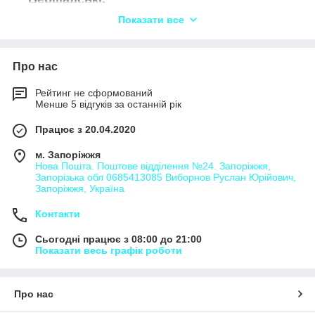
Вантажні перевезення Бирлівка,
Показати все
Вантажні перевезення Велика
Киріївка,
Про нас
Вантажні перевезення Війтівка,
Вантажні перевезення Вовчок,
Рейтинг не сформований
Менше 5 відгуків за останній рік
Вантажні перевезення Глинське,
Працює з 20.04.2020
Вантажні перевезення Голдашівка,
Вантажні перевезення Джулинка,
м. Запоріжжя
Нова Пошта. Поштове відділення №24. Запоріжжя,
Вантажні перевезення Дяківка,
Запорізька обл 0685413085 Виборнов Руслан Юрійович,
Запоріжжя, Україна
Вантажні перевезення Завітне,
Вантажні перевезення Кидрасівка,
Контакти
Вантажні перевезення Кошаринці,
Сьогодні працює з 08:00 до 21:00
Вантажні перевезення Красносілка ,
Показати весь графік роботи
Вантажні перевезення Крушинівка,
Вантажні перевезення Лісниче,
Про нас
Вантажні перевезення Лугова ,