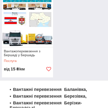
перевезення вантажів в місті Бершадь та по всій Україні. Ми
здійснюємо автоперевезення різних вантажів, включаючи
негабаритні та небезпечні вантажі, на бортових,
рефрижераторних, ізотермічних, платформах, а також на
спецтехніці, включаючи крани та маніпулятори. Наша
логістична компанія надає послуги з замовлення та доставки
вантажів, а також міжнародні перевезення на фурах та
єврофурах. Ми гарантуємо надійність та безпеку перевезень,
а також оперативність та професіоналізм наших диспетчерів.
Замовте грузоперевезення у нас і отримайте якісний сервіс
за доступними цінами.
Вантажоперевезення з
Бершаді у Бершадь
Послуга
15
від
₴/км
Вантажні перевезення Баланівка,
Вантажні перевезення Березівка,
Вантажні перевезення Берізки-
Бершадські,