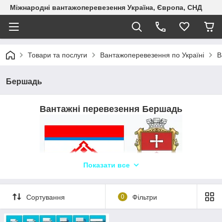
Міжнародні вантажоперевезення Україна, Європа, СНД
Товари та послуги
Вантажоперевезення по Україні
В
Бершадь
Вантажні перевезення Бершадь
Показати все
Логіст: Олександр +380507310578
WhatsApp, Telegram, Viber ТЛК «Logistic
Сортування
0
Фільтри
Systems»
Компанія «Logistic Systems» надає якісні послуги з