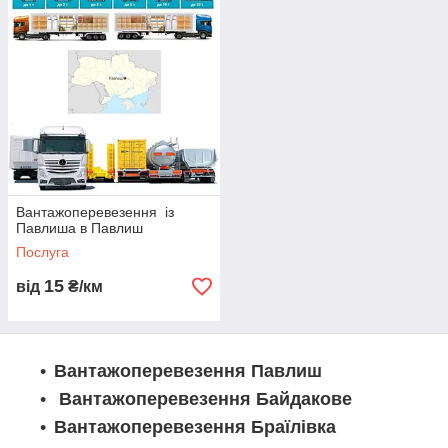
ючи єврохури, мега-фури,
самоскиди, трали, зчеплення і іншу спецтехніку. Наша логісти
чна компанія гарантує високу якість послуг і надійність
перевезень у
Павлишу. Замовте вантажоперевезення у нас і переконайтес
я в нашій професійній роботі.
Вантажоперевезення із
Павлиша в Павлиш
Послуга
15
від
₴/км
Вантажоперевезення Павлиш
Вантажоперевезення Байдакове
Вантажоперевезення Браїлівка