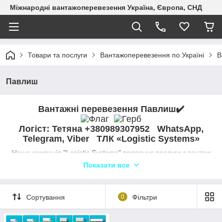
Міжнародні вантажоперевезення Україна, Європа, СНД
Товари та послуги
Вантажоперевезення по Україні
В
Павлиш
Вантажні перевезення Павлиш
✔️
Логіст: Тетяна +380989307952 WhatsApp,
Telegram, Viber ТЛК «Logistic Systems»
Наша компанія "Logistic Systems" пропонує послуги з вантаж
оперевезень у Павлишу.
Показати все
Ми здійснюємо автоперевезення різних вантажів, включаючи
негабарити і ваговиті, на бортових, рефрижераторних, ізотер
мічних і інших спеціалізованих автомобілях. Наші диспетчери
Сортування
0
Фільтри
завжди готові прийняти замовлення на перевезення і
організувати доставку в найкоротші терміни.
Ми пропонуємо широкий вибір транспортних засобів, включа