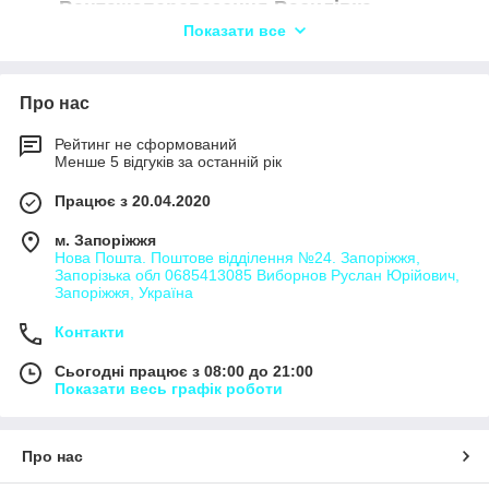
Вантажоперевезення Василівка
Показати все
Вантажоперевезення Вишнівці
Вантажоперевезення Дача
Вантажоперевезення Деріївка
Про нас
Вантажоперевезення Зибкове
Рейтинг не сформований
Вантажоперевезення Калачівка
Менше 5 відгуків за останній рік
Вантажоперевезення Камбурліївка
Працює з 20.04.2020
Вантажоперевезення Костянтинівка
м. Запоріжжя
Вантажоперевезення Куцеволівка
Нова Пошта. Поштове відділення №24. Запоріжжя,
Запорізька обл 0685413085 Виборнов Руслан Юрійович,
Вантажоперевезення Лозуватка
Запоріжжя, Україна
Вантажоперевезення Любівка
Контакти
Вантажоперевезення Мар'ївка
Сьогодні працює з 08:00 до 21:00
Вантажоперевезення Млинок
Показати весь графік роботи
Вантажоперевезення Морозівка
Вантажоперевезення Омельник
Про нас
Вантажоперевезення Павловолуйськ