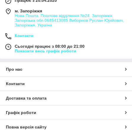
Працює з 20.04.2020
ш відповідного рішення для ваших потреб. Замовте вантажоп
еревезення сьогодні і відчуєте переваги співпраці з "Logistic S
м. Запоріжжя
Нова Пошта. Поштове відділення №24. Запоріжжя,
ystems"!
Запорізька обл 0685413085 Виборнов Руслан Юрійович,
Запоріжжя, Україна
Контакти
Сьогодні працює з 08:00 до 21:00
Показати весь графік роботи
Про нас
Контакти
Доставка та оплата
Графік роботи
Повна версія сайту