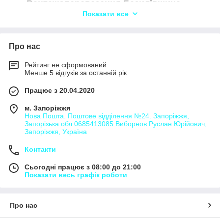
Вантажоперевезення Базилівщина
Показати все
Вантажоперевезення Богданівка
Вантажоперевезення Вільне
Вантажоперевезення Вовча Балка
Про нас
Вантажоперевезення Грабівщина
Рейтинг не сформований
Вантажоперевезення Григорівка
Менше 5 відгуків за останній рік
Вантажоперевезення Дмитрівка
Працює з 20.04.2020
Вантажоперевезення Жирківка
м. Запоріжжя
Вантажоперевезення Зоря
Нова Пошта. Поштове відділення №24. Запоріжжя,
Запорізька обл 0685413085 Виборнов Руслан Юрійович,
Вантажоперевезення Калинівка
Запоріжжя, Україна
Вантажоперевезення Козельщина
Контакти
Вантажоперевезення Коновалівка
Сьогодні працює з 08:00 до 21:00
Вантажоперевезення Кошманівка
Показати весь графік роботи
Вантажоперевезення Красногірка
Вантажоперевезення Кустолово-
Суходілка
Про нас
Вантажоперевезення Латишівка