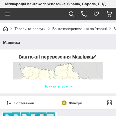
Міжнародні вантажоперевезення Україна, Європа, СНД
Товари та послуги
Вантажоперевезення по Україні
В
Машівка
Вантажні перевезення Машівка
✔️
Показати все
Сортування
0
Фільтри