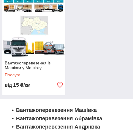
Логіст: Олександр +380507310578
WhatsApp, Telegram, Viber ТЛК «Logistic
Systems»
Вантажоперевезення із
Машівки у Машівку
Послуга
15
від
₴/км
Вантажоперевезення Машівка
Вантажоперевезення Абрамівка
Вантажоперевезення Андріївка