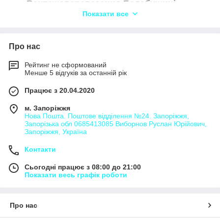
Вантажоперевезення Балабушині
Верби
Показати все
Вантажоперевезення Битакове Озеро
Вантажоперевезення Бориси
Про нас
Вантажоперевезення Великі Кринки
Рейтинг не сформований
Вантажоперевезення Весела Долина
Менше 5 відгуків за останній рік
Вантажоперевезення Вітки
Працює з 20.04.2020
Вантажоперевезення Глибоке
м. Запоріжжя
Вантажоперевезення Глушкове Друге
Нова Пошта. Поштове відділення №24. Запоріжжя,
Вантажоперевезення Гуляйполе
Запорізька обл 0685413085 Виборнов Руслан Юрійович,
Запоріжжя, Україна
Вантажоперевезення Демидівка
Контакти
Вантажоперевезення Демченки
Вантажоперевезення Жорняки
Сьогодні працює з 08:00 до 21:00
Показати весь графік роботи
Вантажоперевезення Жуки
Вантажоперевезення Заможне
Вантажоперевезення Зарічне
Про нас
Вантажоперевезення Землянки