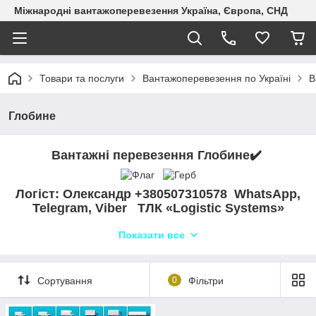
Міжнародні вантажоперевезення Україна, Європа, СНД
Товари та послуги
Вантажоперевезення по Україні
В
Глобине
Вантажні перевезення Глобине
✔️
Логіст: Олександр +380507310578
WhatsApp,
Telegram, Viber ТЛК «Logistic Systems»
Показати все
Сортування
0
Фільтри