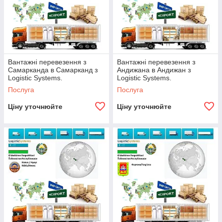
Норвегії, Польщі, Португалії, Румунії, Сербії,
Словаччини, Іспанії, Швеції, Вірменії, Азербайджану,
Грузії, Казахстану, Таджикістану ,Тукменістану,
Узбекистану.
Заповніть формуляр на сайті - і ваша заявка готова.
Вантажні перевезення з
Вантажні перевезення з
Самарканда в Самарканд з
Андижана в Андижан з
Logistic Systems.
Logistic Systems.
Logistic Systems - надійний перевізник.
Послуга
Послуга
Ціну уточнюйте
Ціну уточнюйте