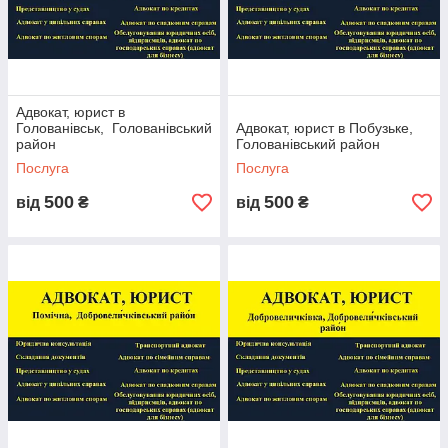
Адвокат, юрист в
Голованівськ, Голованівський
Адвокат, юрист в Побузьке,
район
Голованівський район
Послуга
Послуга
500
500
від
₴
від
₴