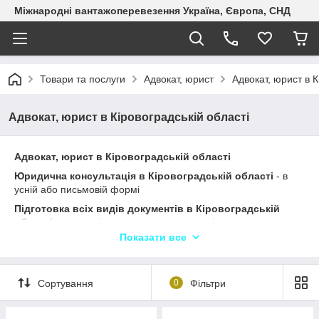
Міжнародні вантажоперевезення Україна, Європа, СНД
Товари та послуги
Адвокат, юрист
Адвокат, юрист в К
Адвокат, юрист в Кіровоградській області
Адвокат, юрист
в
Кіровоградській області
Юридична консультація
в
Кіровоградській області
- в
усній або письмовій формі
Підготовка всіх видів документів в
Кіровоградській
області -
договорів, заяв, звернень, запитів, тощо
Показати все
Представництво в
Кіровоградській області у судах
всіх
рівнів. Комплексне представництво “під ключ”
Сімейний адвокат в Кіровоградській області -
розірвання
Сортування
0
Фільтри
шлюбу, аліменти і суперечки про дітей, розподіл майна
Транспортний адвокат в
Кіровоградській області -
ст.