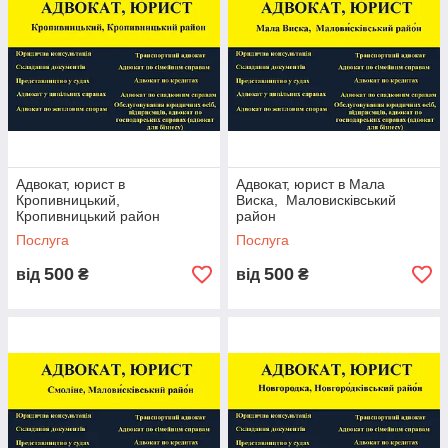
Адвокат, юрист в
Адвокат, юрист в Мала
Кропивницький,
Виска, Маловисківський
Кропивницький район
район
Послуга
Послуга
500
500
від
₴
від
₴