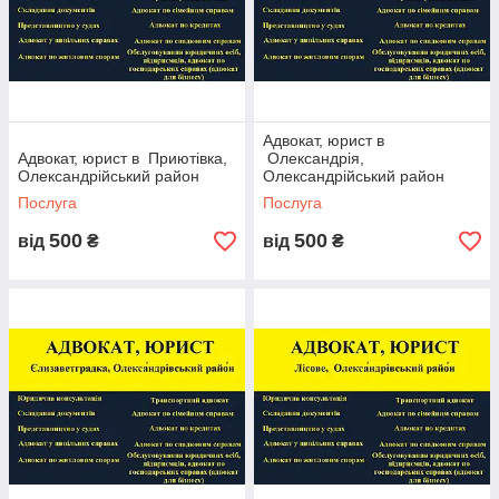
перереєстрації ТОВ
Контакти
Адвокат, юрист в
Адвокат, юрист в Приютівка,
Олександрія,
Телефони:
Олександрійський район
Олександрійський район
+380984900088 - Viber, Telegram, WhatsApp
Послуга
Послуга
+380994900064
500
500
від
₴
від
₴
+380934900064
Електронна пошта:
advocat0911@gmail.com